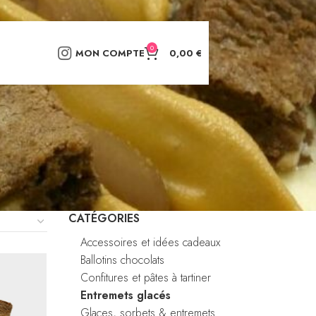
0
MON COMPTE
0,00
€
CATÉGORIES
Accessoires et idées cadeaux
Ballotins chocolats
Confitures et pâtes à tartiner
Entremets glacés
Glaces, sorbets & entremets