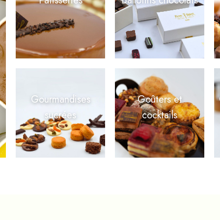
Pâtisseries
Ballotins chocolats
Gourmandises
Goûters et
sucrées
cocktails