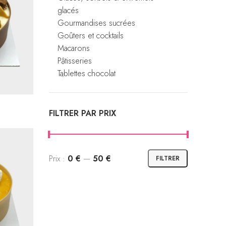
glacés
Gourmandises sucrées
Goûters et cocktails
Macarons
Pâtisseries
Tablettes chocolat
FILTRER PAR PRIX
Prix :
0 €
—
50 €
FILTRER
Prix
Prix
min
max