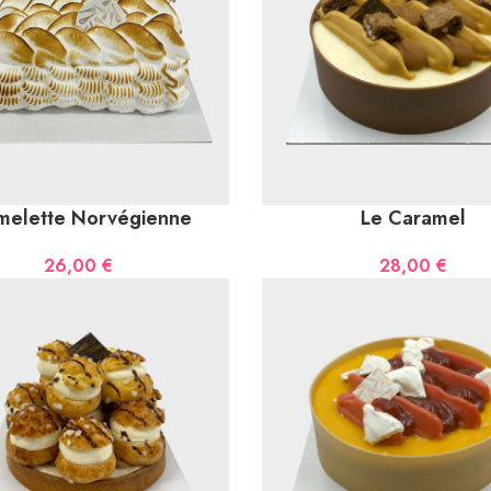
melette Norvégienne
Le Caramel
26,00
€
28,00
€