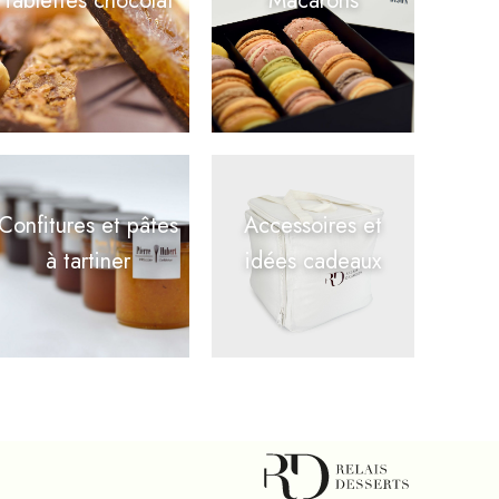
Tablettes chocolat
Macarons
Confitures et pâtes
Accessoires et
à tartiner
idées cadeaux