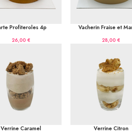
arte Profiteroles 4p
Vacherin Fraise et M
26,00
€
28,00
€
Verrine Caramel
Verrine Citron