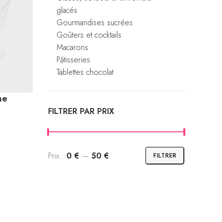
glacés
Gourmandises sucrées
Goûters et cocktails
Macarons
Pâtisseries
Tablettes chocolat
me
FILTRER PAR PRIX
Prix :
0 €
—
50 €
FILTRER
Prix
Prix
min
max