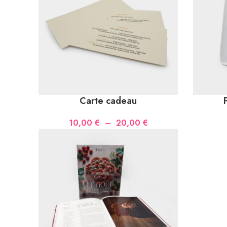
Carte cadeau
Plage
10,00
€
–
20,00
€
de
prix :
10,00 €
à
20,00 €