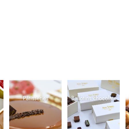
Pâtisseries
Ballotins chocolats