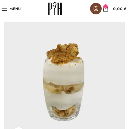
0
MENU
0,00
€