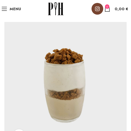
0
MENU
0,00
€