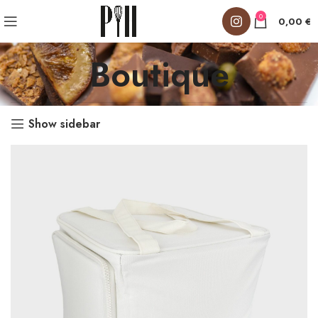
0
0,00
€
Boutique
Show sidebar