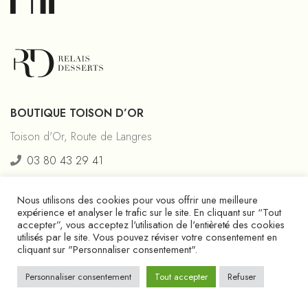
BOUTIQUE TOISON D’OR
Toison d'Or, Route de Langres
03 80 43 29 41
BOUTIQUE CENTRE-VILLE
Nous utilisons des cookies pour vous offrir une meilleure
expérience et analyser le trafic sur le site. En cliquant sur “Tout
31 Rue des Godrans, 21000 Dijon
accepter”, vous acceptez l'utilisation de l'entièreté des cookies
utilisés par le site. Vous pouvez réviser votre consentement en
03 80 54 94 22
cliquant sur "Personnaliser consentement".
Personnaliser consentement
Tout accepter
Refuser
BOUTIQUE & ATELIER CAP NORD
10 Rue Dr Stein, 21000 Dijon