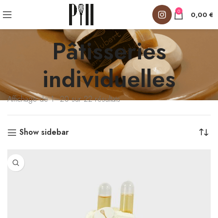
0
0,00
€
Pâtisseries
individuelles
Affichage de 1–20 sur 22 résultats
Show sidebar