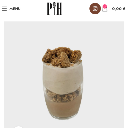
0
MENU
0,00
€