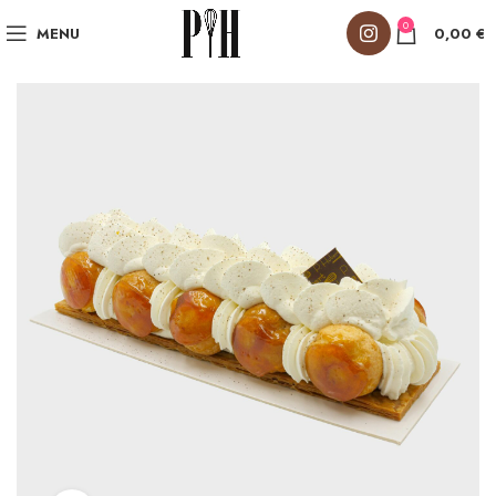
0
MENU
0,00
€