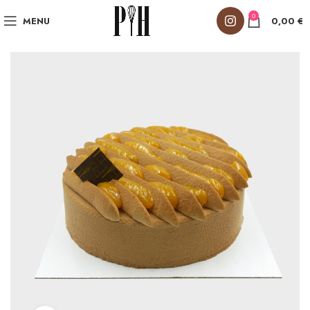
0
MENU
0,00
€