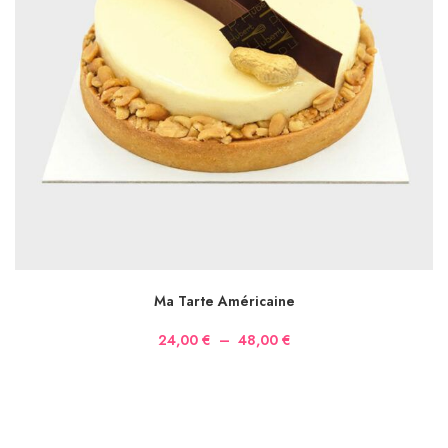
CHOIX DES OPTIONS
Ma Tarte Américaine
Plage
24,00
€
–
48,00
€
de
prix :
24,00 €
à
48,00 €