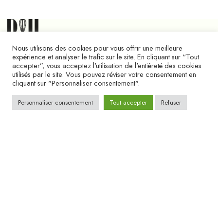
Nous utilisons des cookies pour vous offrir une meilleure
expérience et analyser le trafic sur le site. En cliquant sur “Tout
accepter”, vous acceptez l'utilisation de l'entièreté des cookies
utilisés par le site. Vous pouvez réviser votre consentement en
cliquant sur "Personnaliser consentement".
Personnaliser consentement
Tout accepter
Refuser
BOUTIQUE TOISON D’OR
Toison d'Or, Route de Langres
03 80 43 29 41
BOUTIQUE CENTRE-VILLE
31 Rue des Godrans, 21000 Dijon
03 80 54 94 22