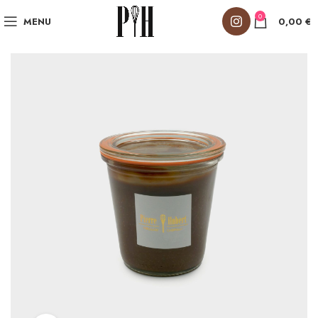
0
MENU
0,00
€