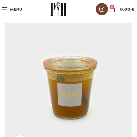
0
MENU
0,00
€