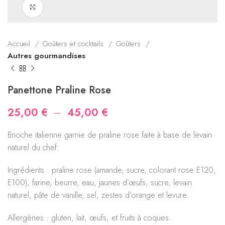
Click to enlarge
Accueil
Goûters et cocktails
Goûters
Autres gourmandises
Panettone Praline Rose
Plage
25,00
€
–
45,00
€
de
prix :
Brioche italienne garnie de praline rose faite à base de levain
25,00 €
naturel du chef.
à
Ingrédients : praline rose (amande, sucre, colorant rose E120,
45,00 €
E100), farine, beurre, eau, jaunes d’œufs, sucre, levain
naturel, pâte de vanille, sel, zestes d’orange et levure.
Allergènes : gluten, lait, œufs, et fruits à coques.