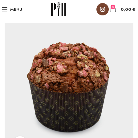
0
MENU
0,00
€