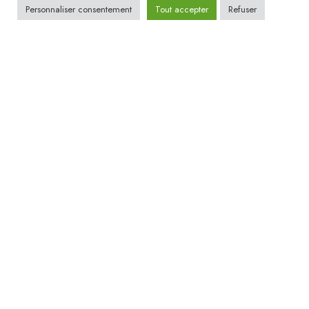
Personnaliser consentement
Tout accepter
Refuser
Accessoires et idées cadeaux