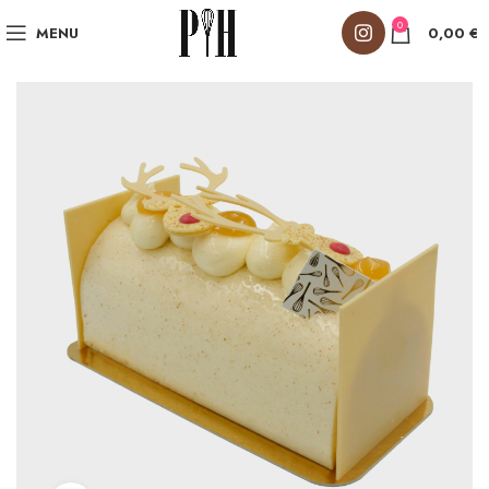
0
MENU
0,00
€