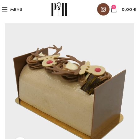
0
MENU
0,00
€