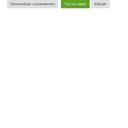
Personnaliser consentement
Tout accepter
Refuser
Accessoires et idées cadeaux