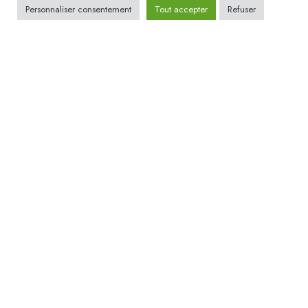
Personnaliser consentement
Tout accepter
Refuser
Accessoires et idées cadeaux