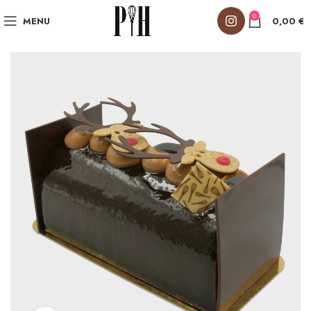
0
MENU
0,00
€