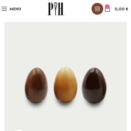
0
MENU
0,00
€