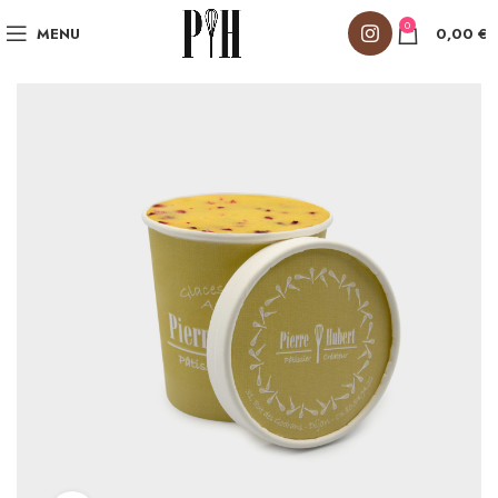
0
MENU
0,00
€